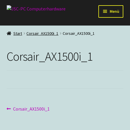
Zur
Zum
Menü
Navigation
Inhalt
springen
springen
Hardware
Start
Corsair_AX1500i_1
Corsair_AX1500i_1
PC-Systeme
Corsair_AX1500i_1
Staubschutz
Outlet
Beitragsnavigation
Vorheriger
Corsair_AX1500i_1
Beitrag: