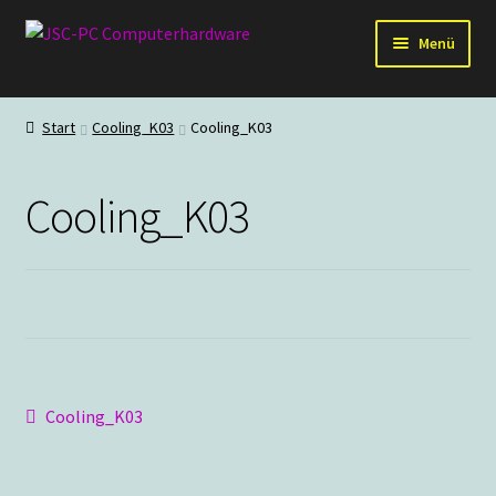
Zur
Zum
Menü
Navigation
Inhalt
springen
springen
Hardware
Start
Cooling_K03
Cooling_K03
PC-Systeme
Cooling_K03
Staubschutz
Outlet
Beitragsnavigation
Vorheriger
Cooling_K03
Beitrag: