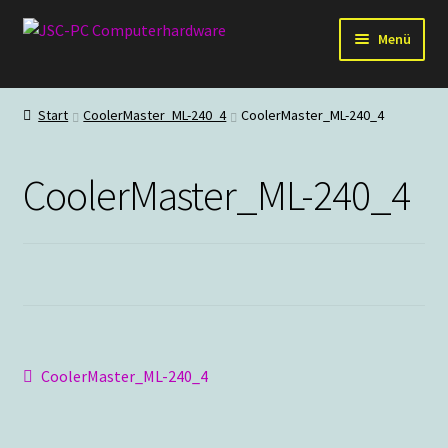
Zur
Zum
Menü
Navigation
Inhalt
springen
springen
Hardware
Start
CoolerMaster_ML-240_4
CoolerMaster_ML-240_4
PC-Systeme
CoolerMaster_ML-240_4
Staubschutz
Outlet
Beitragsnavigation
Vorheriger
CoolerMaster_ML-240_4
Beitrag: