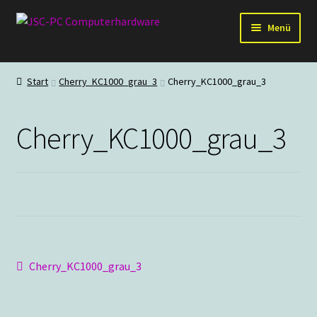
Zur
Zum
Menü
Navigation
Inhalt
springen
springen
Hardware
Start
Cherry_KC1000_grau_3
Cherry_KC1000_grau_3
PC-Systeme
Cherry_KC1000_grau_3
Staubschutz
Outlet
Beitragsnavigation
Vorheriger
Cherry_KC1000_grau_3
Beitrag: