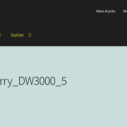
Mein Konto
M
Outlet
rry_DW3000_5