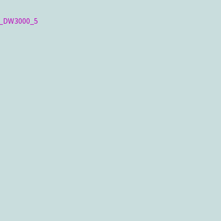
ragsnavigation
iger
y_DW3000_5
g: