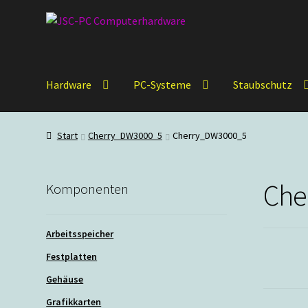
Zur
Zum
Navigation
Inhalt
springen
springen
Hardware
PC-Systeme
Staubschutz
Start
Cherry_DW3000_5
Cherry_DW3000_5
Che
Komponenten
Arbeitsspeicher
Festplatten
Gehäuse
Grafikkarten