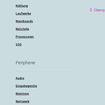
Kühlung
Beit
Vorher
Cherr
Laufwerke
Beitra
Mainboards
Netzteile
Prozessoren
SSD
Peripherie
Audio
Eingabegeräte
Monitore
Netzwerk