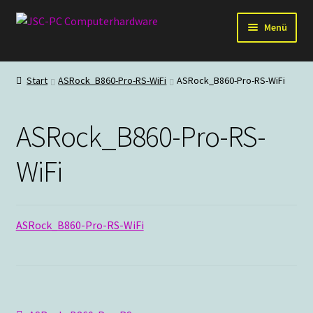
Zur
Zum
Menü
Navigation
Inhalt
springen
springen
Hardware
Start
ASRock_B860-Pro-RS-WiFi
ASRock_B860-Pro-RS-WiFi
PC-Systeme
ASRock_B860-Pro-RS-
Staubschutz
WiFi
Outlet
ASRock_B860-Pro-RS-WiFi