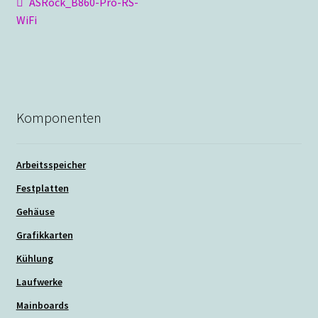
Beitragsnavigation
Vorheriger
ASRock_B860-Pro-RS-
Beitrag:
WiFi
Komponenten
Arbeitsspeicher
Festplatten
Gehäuse
Grafikkarten
Kühlung
Laufwerke
Mainboards