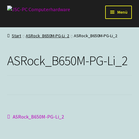
Zur
Zum
Menü
Navigation
Inhalt
springen
springen
Hardware
Start
ASRock_B650M-PG-Li_2
ASRock_B650M-PG-Li_2
PC-Systeme
ASRock_B650M-PG-Li_2
Staubschutz
Outlet
Beitragsnavigation
Vorheriger
ASRock_B650M-PG-Li_2
Beitrag: