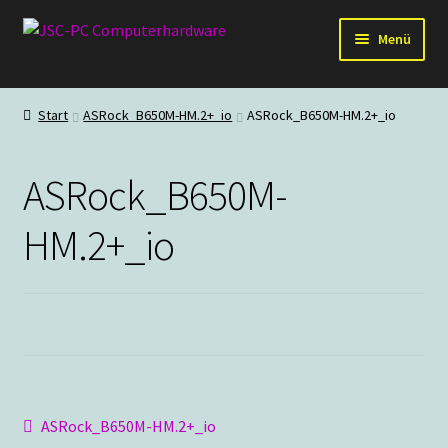
Zur
Zum
Menü
Navigation
Inhalt
springen
springen
Hardware
Start
ASRock_B650M-HM.2+_io
ASRock_B650M-HM.2+_io
PC-Systeme
ASRock_B650M-
Staubschutz
HM.2+_io
Outlet
Beitragsnavigation
Vorheriger
ASRock_B650M-HM.2+_io