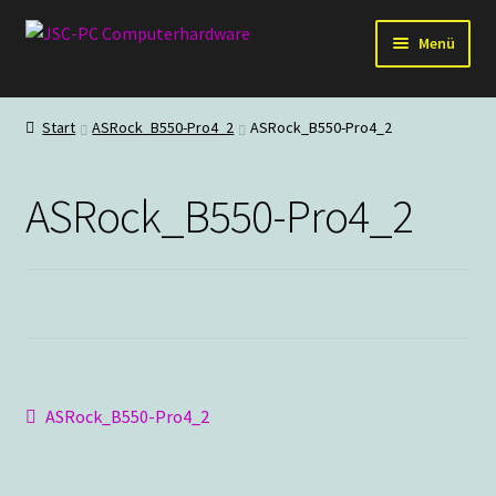
Zur
Zum
Menü
Navigation
Inhalt
springen
springen
Hardware
Start
ASRock_B550-Pro4_2
ASRock_B550-Pro4_2
PC-Systeme
ASRock_B550-Pro4_2
Staubschutz
Outlet
Beitragsnavigation
Vorheriger
ASRock_B550-Pro4_2
Beitrag: