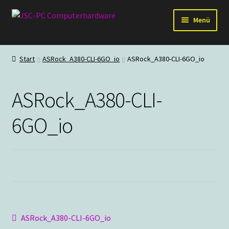
Zur
Zum
Menü
Navigation
Inhalt
springen
springen
Hardware
Start
ASRock_A380-CLI-6GO_io
ASRock_A380-CLI-6GO_io
PC-Systeme
ASRock_A380-CLI-
Staubschutz
6GO_io
Outlet
Beitragsnavigation
Vorheriger
ASRock_A380-CLI-6GO_io