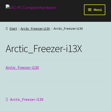
Zur
Zum
Menü
Navigation
Inhalt
springen
springen
Hardware
Start
Arctic_Freezer-i13X
Arctic_Freezer-i13X
PC-Systeme
Arctic_Freezer-i13X
Staubschutz
Outlet
Arctic_Freezer-i13X
Beitragsnavigation
Vorheriger
Arctic_Freezer-i13X
Beitrag: