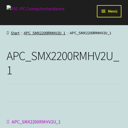
Zur
Zum
Menü
Navigation
Inhalt
springen
springen
Hardware
Start
APC_SMX2200RMHV2U_1
APC_SMX2200RMHV2U_1
PC-Systeme
APC_SMX2200RMHV2U_
Staubschutz
1
Outlet
Beitragsnavigation
Vorheriger
APC_SMX2200RMHV2U_1