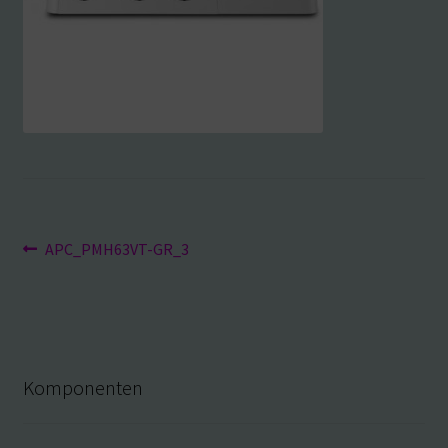
Beitragsnavigation
Vorheriger
APC_PMH63VT-GR_3
Beitrag:
Komponenten