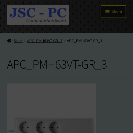
Zur
Zum
Menü
Navigation
Inhalt
springen
springen
Hardware
Start
APC_PMH63VT-GR_3
APC_PMH63VT-GR_3
PC-Systeme
APC_PMH63VT-GR_3
Staubschutz
Outlet