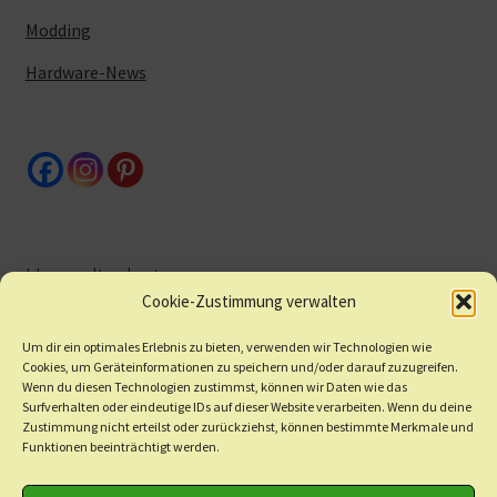
Modding
Hardware-News
Umweltschutz
Cookie-Zustimmung verwalten
Um dir ein optimales Erlebnis zu bieten, verwenden wir Technologien wie
Altgeräte/Batterien
Cookies, um Geräteinformationen zu speichern und/oder darauf zuzugreifen.
Wenn du diesen Technologien zustimmst, können wir Daten wie das
Nachhaltigkeit
Surfverhalten oder eindeutige IDs auf dieser Website verarbeiten. Wenn du deine
Zustimmung nicht erteilst oder zurückziehst, können bestimmte Merkmale und
Funktionen beeinträchtigt werden.