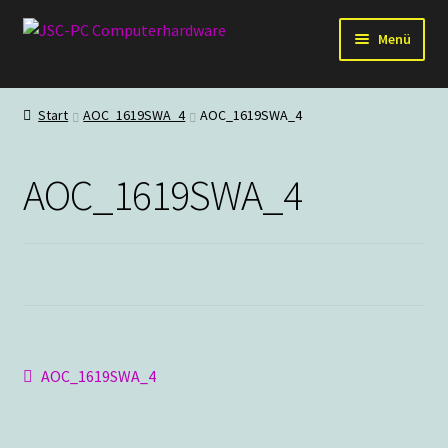
Zur
Zum
Menü
Navigation
Inhalt
springen
springen
Hardware
Start
AOC_1619SWA_4
AOC_1619SWA_4
PC-Systeme
AOC_1619SWA_4
Staubschutz
Outlet
Beitragsnavigation
Vorheriger
AOC_1619SWA_4
Beitrag: