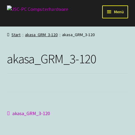
Zur
Zum
Menü
Navigation
Inhalt
springen
springen
Hardware
Start
akasa_GRM_3-120
akasa_GRM_3-120
PC-Systeme
akasa_GRM_3-120
Staubschutz
Outlet
Beitragsnavigation
Vorheriger
akasa_GRM_3-120
Beitrag: