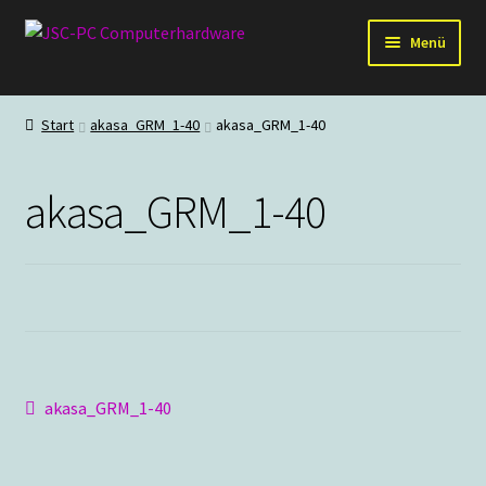
Zur
Zum
Menü
Navigation
Inhalt
springen
springen
Hardware
Start
akasa_GRM_1-40
akasa_GRM_1-40
PC-Systeme
akasa_GRM_1-40
Staubschutz
Outlet
Beitragsnavigation
Vorheriger
akasa_GRM_1-40
Beitrag: