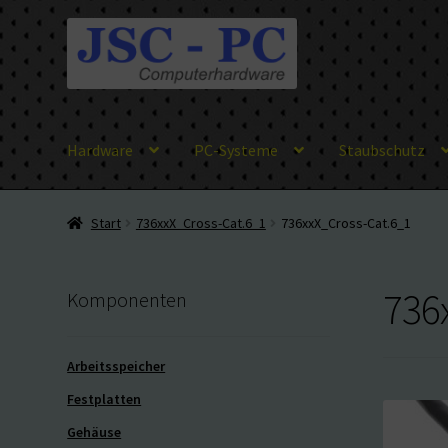
Zur
Zum
Navigation
Inhalt
springen
springen
Hardware
PC-Systeme
Staubschutz
Start
736xxX_Cross-Cat.6_1
736xxX_Cross-Cat.6_1
736
Komponenten
Arbeitsspeicher
Festplatten
Gehäuse