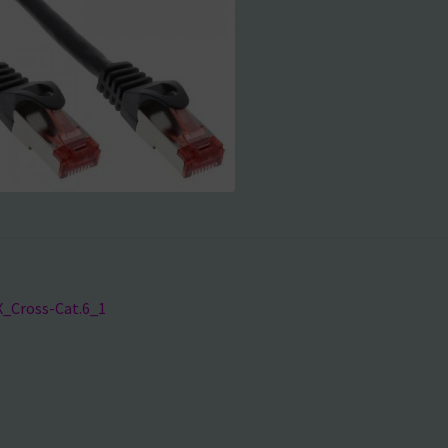
ragsnavigation
riger
X_Cross-Cat.6_1
g: