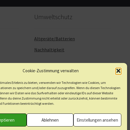
Umweltschutz
Altgeräte/Batterien
Nachhaltigkeit
Cookie-Zustimmung verwalten
timales Erlebnis zu bieten, verwenden wir Technologien wie Cookies, um
ationen zu speichern und/oder darauf zuzugreifen. Wenn du diesen Technologien
nnen wir Daten wie das Surfverhalten oder eindeutige IDs auf dieser Website
 Wenn du deine Zustimmung nicht erteilst oder zurückziehst, können bestimmte
 Funktionen beeinträchtigt werden.
eptieren
Ablehnen
Einstellungen ansehen