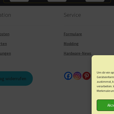
ation
Service
osten
Formulare
rten
Modding
dungen
Hardware-News
Um dir ein op
Geräteinform
rag widerrufen
zustimmst, kö
verarbeiten.
Merkmale und
Akz