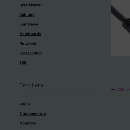
Grafikkarten
Kühlung
Laufwerke
Mainboards
Netzteile
Prozessoren
SSD
Peripherie
Beit
Vorhe
736xx
Beitra
Audio
Eingabegeräte
Monitore