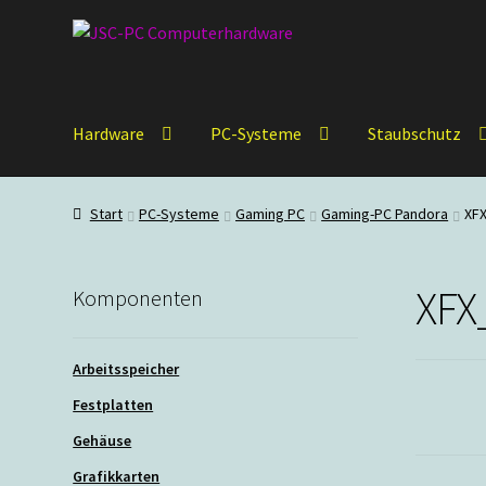
Zur
Zum
Navigation
Inhalt
springen
springen
Hardware
PC-Systeme
Staubschutz
Start
PC-Systeme
Gaming PC
Gaming-PC Pandora
XF
XFX
Komponenten
Arbeitsspeicher
Festplatten
Gehäuse
Grafikkarten