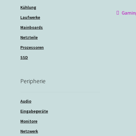
Kühlung
Beit
Vorher
Gamin
Laufwerke
Beitra
Mainboards
Netzteile
Prozessoren
SSD
Peripherie
Audio
Eingabegeräte
Monitore
Netzwerk