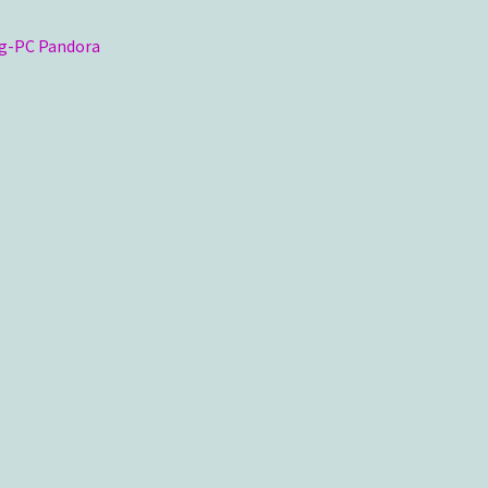
ragsnavigation
iger
g-PC Pandora
g: