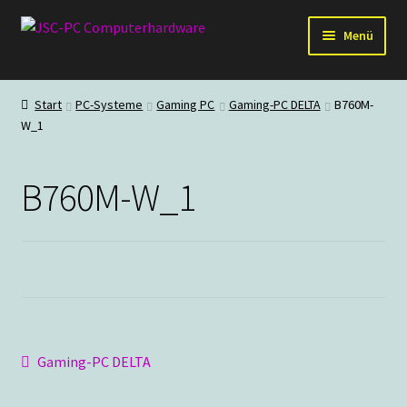
Zur
Zum
Menü
Navigation
Inhalt
springen
springen
Hardware
Start
PC-Systeme
Gaming PC
Gaming-PC DELTA
B760M-
W_1
PC-Systeme
Staubschutz
B760M-W_1
Outlet
Beitragsnavigation
Vorheriger
Gaming-PC DELTA
Beitrag: